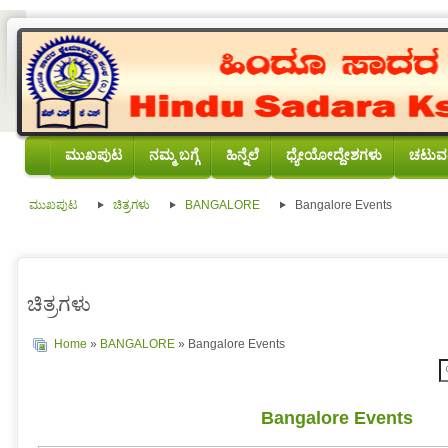
ಮುಖಪುಟ
ನಮ್ಮ ಬಗ್ಗೆ
ಹಿನ್ನೆಲೆ
ಧ್ಯೇಯೋದ್ದೇಶಗಳು
ಚಟುವಟ
ಮುಖಪುಟ
ಚಿತ್ರಗಳು
BANGALORE
Bangalore Events
ಚಿತ್ರಗಳು
Home
»
BANGALORE
» Bangalore Events
Bangalore Events