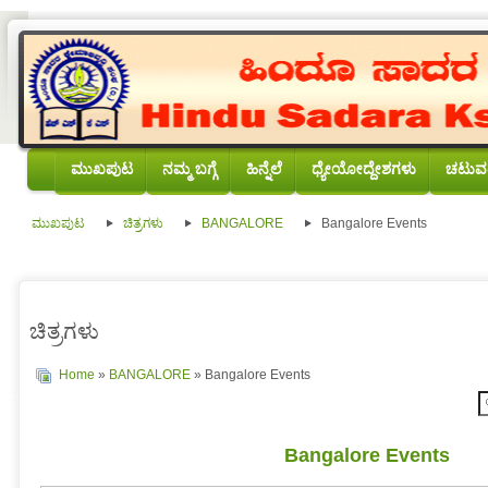
ಮುಖಪುಟ
ನಮ್ಮ ಬಗ್ಗೆ
ಹಿನ್ನೆಲೆ
ಧ್ಯೇಯೋದ್ದೇಶಗಳು
ಚಟುವಟ
ಮುಖಪುಟ
ಚಿತ್ರಗಳು
BANGALORE
Bangalore Events
ಚಿತ್ರಗಳು
Home
»
BANGALORE
» Bangalore Events
Bangalore Events