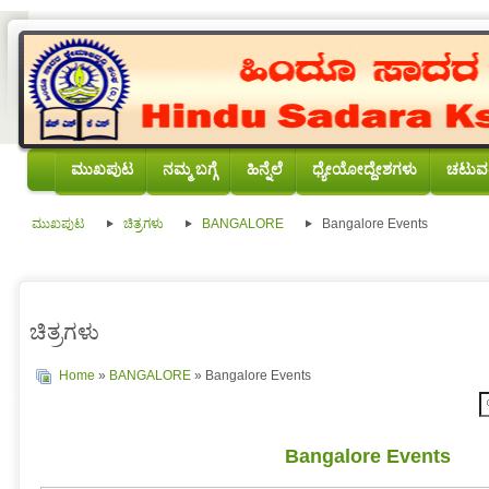
ಮುಖಪುಟ
ನಮ್ಮ ಬಗ್ಗೆ
ಹಿನ್ನೆಲೆ
ಧ್ಯೇಯೋದ್ದೇಶಗಳು
ಚಟುವಟ
ಮುಖಪುಟ
ಚಿತ್ರಗಳು
BANGALORE
Bangalore Events
ಚಿತ್ರಗಳು
Home
»
BANGALORE
» Bangalore Events
Bangalore Events