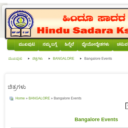
ಮುಖಪುಟ
ನಮ್ಮ ಬಗ್ಗೆ
ಹಿನ್ನೆಲೆ
ಧ್ಯೇಯೋದ್ದೇಶಗಳು
ಚಟುವಟ
ಮುಖಪುಟ
ಚಿತ್ರಗಳು
BANGALORE
Bangalore Events
ಚಿತ್ರಗಳು
Home
»
BANGALORE
» Bangalore Events
Bangalore Events